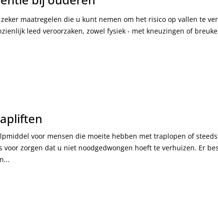
n zeker maatregelen die u kunt nemen om het risico op vallen te v
nzienlijk leed veroorzaken, zowel fysiek - met kneuzingen of breuken
rapliften
hulpmiddel voor mensen die moeite hebben met traplopen of steed
fs voor zorgen dat u niet noodgedwongen hoeft te verhuizen. Er bes
n...