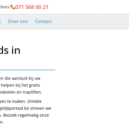
071 568 00 21
dvies:
er
t
Over ons
Contact
ds in
en die aansluit bij uw
helpen bij het gratis
obielen en trapliften.
uzes te maken. Ontdek
gelijkportaal.be streven we
n. Bezoek regelmatig onze
n.