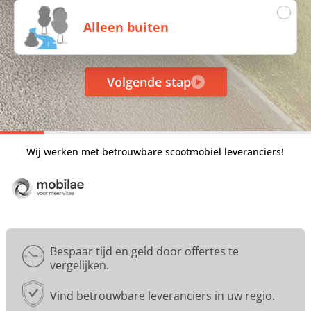
Alleen buiten
Nee
Fietssnelheid
Meer dan 20 km
Achternaam
Telefoon
Volgende stap
Volgende stap
Volgende stap
Volgende stap
Vorige
Vorige
Vorige
Wat is uw postcode?
Email
1234 AB
Verzenden
Wij werken met betrouwbare scootmobiel leveranciers!
gratis & vrijblijvend
Volgende
Bespaar tijd en geld door offertes te
Vorige
vergelijken.
Vind betrouwbare leveranciers in uw regio.