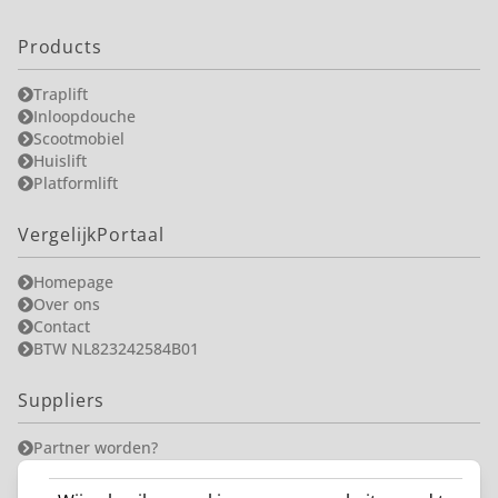
Products
Traplift
Inloopdouche
Scootmobiel
Huislift
Platformlift
VergelijkPortaal
Homepage
Over ons
Contact
BTW NL823242584B01
Suppliers
Partner worden?