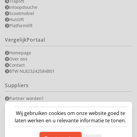
Traplift
Inloopdouche
Scootmobiel
Huislift
Platformlift
VergelijkPortaal
Homepage
Over ons
Contact
BTW NL823242584B01
Suppliers
Partner worden?
Wij gebruiken cookies om onze website goed te
laten werken en u relevante informatie te tonen.
VergelijkPortaal B.V. ©
2026
Cookie Statement
Privacy Statement
071 5680021