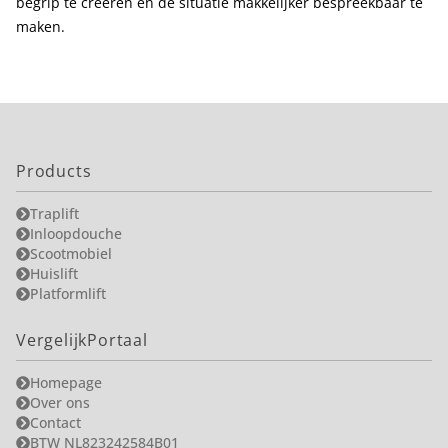
begrip te creëren en de situatie makkelijker bespreekbaar te
maken.
Products
Traplift
Inloopdouche
Scootmobiel
Huislift
Platformlift
VergelijkPortaal
Homepage
Over ons
Contact
BTW NL823242584B01