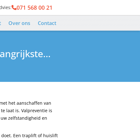
071 568 00 21
dvies:
er
t
Over ons
Contact
langrijkste…
 met het aanschaffen van
e laat is. Valpreventie is
 u uw zelfstandigheid en
oet. Een traplift of huislift