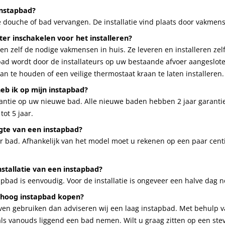
instapbad?
douche of bad vervangen. De installatie vind plaats door vakmen
ter inschakelen voor het installeren?
en zelf de nodige vakmensen in huis. Ze leveren en installeren ze
d wordt door de installateurs op uw bestaande afvoer aangeslote
n te houden of een veilige thermostaat kraan te laten installeren.
eb ik op mijn instapbad?
rantie op uw nieuwe bad. Alle nieuwe baden hebben 2 jaar garantie
ot 5 jaar.
gte van een instapbad?
er bad. Afhankelijk van het model moet u rekenen op een paar cen
nstallatie van een instapbad?
apbad is eenvoudig. Voor de installatie is ongeveer een halve dag n
f hoog instapbad kopen?
ijven gebruiken dan adviseren wij een laag instapbad. Met behulp v
ls vanouds liggend een bad nemen. Wilt u graag zitten op een ste