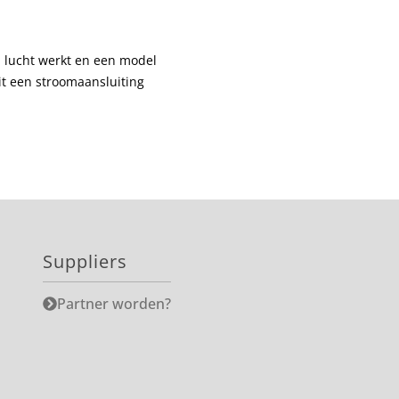
p lucht werkt en een model
it een stroomaansluiting
Suppliers
Partner worden?