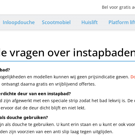
Bel voor gratis a
Contact numb
Inloopdouche
Scootmobiel
Huislift
Platform lif
de vragen over instapbade
pbad?
gelijkheden en modellen kunnen wij geen prijsindicatie geven.
Do
ontvangt daarna gratis en vrijblijvend offertes.
rdichte deur van een instapbad?
zijn afgewerkt met een speciale strip zodat het bad lekvrij is. De d
voor dat de deur dicht blijft en niet lekt.
als douche gebruiken?
jn als douche te gebruiken. U kunt erin staan en u kunt er ook voor
en zijn voorzien van een anti slip laag tegen uitglijden.