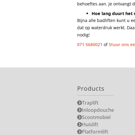
behoeftes aan. Je ontvangt d
Hoe lang duurt het o
Bijna alle badliften kunt u
dat op waterdruk werkt. Daa
nodig!
071 5680021
of
Stuur ons ee
Products
Traplift
Inloopdouche
Scootmobiel
Huislift
Platformlift