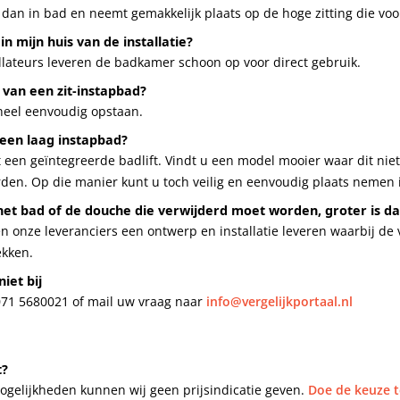
dan in bad en neemt gemakkelijk plaats op de hoge zitting die voo
n mijn huis van de installatie?
llateurs leveren de badkamer schoon op voor direct gebruik.
 van een zit-instapbad?
 heel eenvoudig opstaan.
 een laag instapbad?
 een geïntegreerde badlift. Vindt u een model mooier waar dit niet
orden. Op die manier kunt u toch veilig en eenvoudig plaats nemen 
het bad of de douche die verwijderd moet worden, groter is d
 onze leveranciers een ontwerp en installatie leveren waarbij de v
ekken.
iet bij
 071 5680021 of mail uw vraag naar
info@vergelijkportaal.nl
t?
gelijkheden kunnen wij geen prijsindicatie geven.
Doe de keuze t