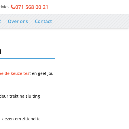
071 568 00 21
dvies:
er
t
Over ons
Contact
n
e de keuze tes
t en geef jou
eur trekt na sluiting
 kiezen om zittend te