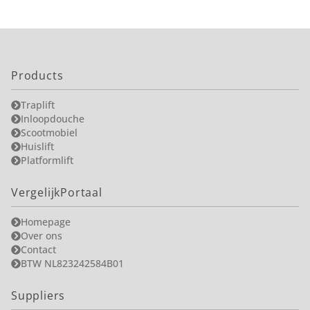
Products
Traplift
Inloopdouche
Scootmobiel
Huislift
Platformlift
VergelijkPortaal
Homepage
Over ons
Contact
BTW NL823242584B01
Suppliers