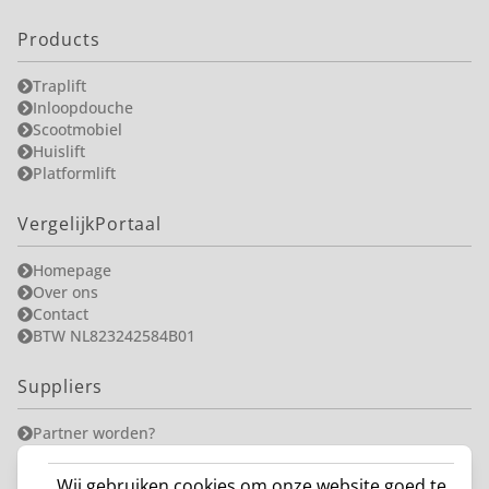
Products
Traplift
Inloopdouche
Scootmobiel
Huislift
Platformlift
VergelijkPortaal
Homepage
Over ons
Contact
BTW NL823242584B01
Suppliers
Partner worden?
Wij gebruiken cookies om onze website goed te