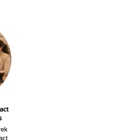
act
s
rek
act