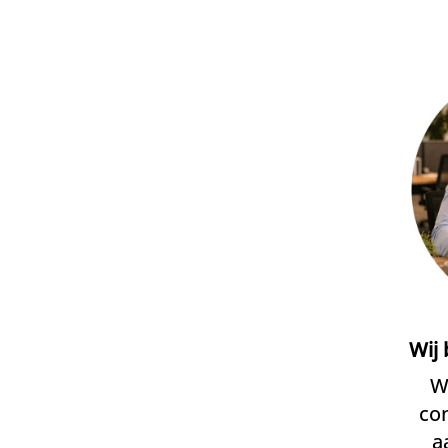
Wij 
W
co
a