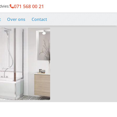
071 568 00 21
dvies:
er
t
Over ons
Contact