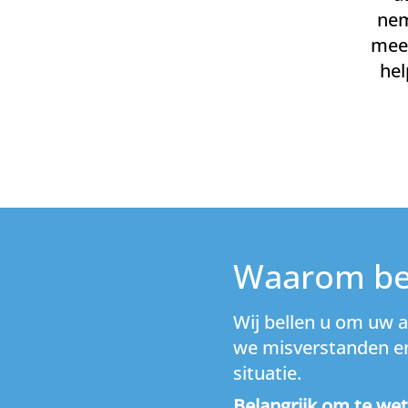
nem
mees
he
Waarom bel
Wij bellen u om uw 
we misverstanden en 
situatie.
Belangrijk om te wet