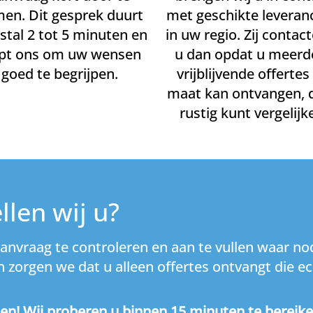
en. Dit gesprek duurt
met geschikte leveran
tal 2 tot 5 minuten en
in uw regio. Zij contac
lpt ons om uw wensen
u dan opdat u meerd
goed te begrijpen.
vrijblijvende offertes
maat kan ontvangen, d
rustig kunt vergelijk
len wij u?
aanvraag te controleren en aan te vullen waar n
zorgen we dat u alleen offertes ontvangt die ec
en! Wij proberen u binnen 15 minuten te bereike