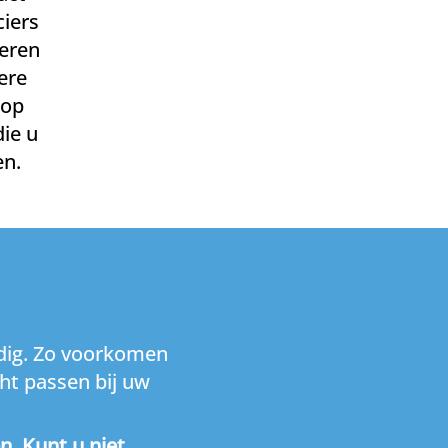
ciers
teren
ere
 op
ie u
en.
odig. Zo voorkomen
ht passen bij uw
n. Kunt u niet